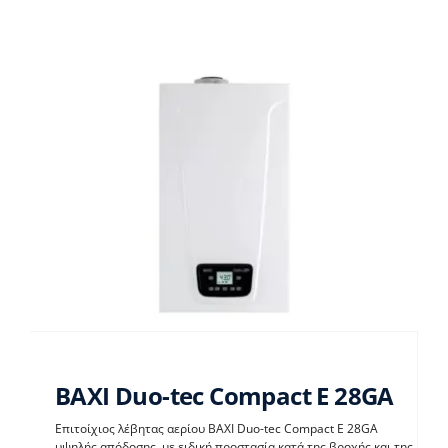
BAXI Duo-tec Compact E 28GA
Επιτοίχιος λέβητας αερίου BAXI Duo-tec Compact E 28GA
υψηλής απόδοσης, με ειδική προστασία κατά της βροχής και της