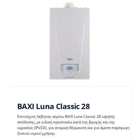
BAXI Luna Classic 28
Επιτοίχιος λέβητας αερίου BAXI Luna Classic 28 υψηλής
απόδοσης, με ειδική προστασία κατά της βροχής και της
υγρασίας (IPxSD), για ατομική θέρμανση και για άμεση παράγωγη
BAXI Luna Classic 28
ζεστού νερού χρήσης.