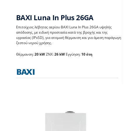
BAXI Luna In Plus 26GA
Επιτοίχιος λέβητας αερίου BAXI Luna In Plus 26GA υψηλής
απόδοσης, με ειδική προστασία κατά της βροχής και της
BAXI Luna In Plus
υγρασίας (IPxSD), για ατομική θέρμανση και για άμεση παράγωγη
ζεστού νερού χρήσης.
26GA
Θέρμανση:
20 kW
ΖΝΧ:
26 kW
Εγγύηση:
10 έτη
Λέβητες με άμεση παραγωγή ΖΝX