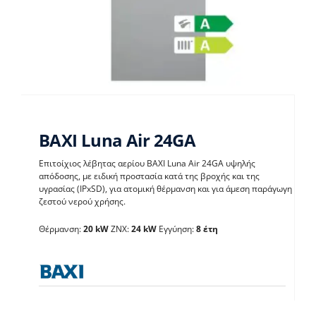
BAXI Luna Air 24GA
Επιτοίχιος λέβητας αερίου BAXI Luna Air 24GA υψηλής
απόδοσης, με ειδική προστασία κατά της βροχής και της
υγρασίας (IPxSD), για ατομική θέρμανση και για άμεση παράγωγη
BAXI Luna Air 24GA
ζεστού νερού χρήσης.
Θέρμανση:
20 kW
ΖΝΧ:
24 kW
Εγγύηση:
8 έτη
Λέβητες με άμεση παραγωγή ΖΝX