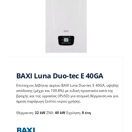
BAXI Luna Duo-tec E 40GA
Επιτοίχιος λέβητας αερίου BAXI Luna Duo-tec E 40GA, υψηλής
απόδοσης (μέχρι και 109.8%) με ειδική προστασία κατά της
BAXI Luna Duo-tec E
βροχής και της υγρασίας (IPx5D) για ατομική θέρμανση και για
άμεση παράγωγη ζεστού νερού χρήσης.
40GA
Θέρμανση:
32 kW
ΖΝΧ:
40 kW
Εγγύηση:
8 έτη
Λέβητες με άμεση παραγωγή ΖΝX