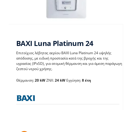
BAXI Luna Platinum 24
Επιτοίχιος λέβητας αερίου BAXI Luna Platinum 24 υψηλής
απόδοσης, με ειδική προστασία κατά της βροχής και της
υγρασίας (IPxSD), για ατομική θέρμανση και για άμεση παράγωγη
BAXI Luna Platinum 24
ζεστού νερού χρήσης.
Θέρμανση:
20 kW
ΖΝΧ:
24 kW
Εγγύηση:
8 έτη
Λέβητες με άμεση παραγωγή ΖΝX