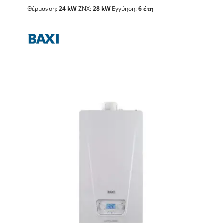
Θέρμανση:
24 kW
ΖΝΧ:
28 kW
Εγγύηση:
6 έτη
Λέβητες με άμεση παραγωγή ΖΝX