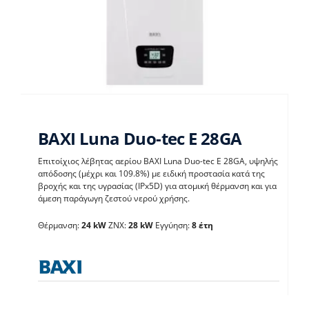
BAXI Luna Duo-tec E 28GA
Επιτοίχιος λέβητας αερίου BAXI Luna Duo-tec E 28GA, υψηλής
απόδοσης (μέχρι και 109.8%) με ειδική προστασία κατά της
BAXI Luna Duo-tec E
βροχής και της υγρασίας (IPx5D) για ατομική θέρμανση και για
άμεση παράγωγη ζεστού νερού χρήσης.
28GA
Θέρμανση:
24 kW
ΖΝΧ:
28 kW
Εγγύηση:
8 έτη
Λέβητες με άμεση παραγωγή ΖΝX