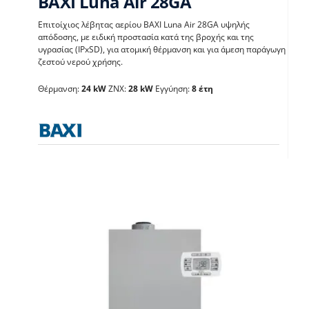
BAXI Luna Air 28GA
Επιτοίχιος λέβητας αερίου BAXI Luna Air 28GA υψηλής
απόδοσης, με ειδική προστασία κατά της βροχής και της
υγρασίας (IPxSD), για ατομική θέρμανση και για άμεση παράγωγη
BAXI Luna Air 28GA
ζεστού νερού χρήσης.
Θέρμανση:
24 kW
ΖΝΧ:
28 kW
Εγγύηση:
8 έτη
Λέβητες με άμεση παραγωγή ΖΝX