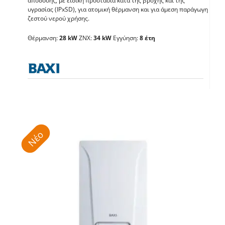
απόδοσης, με ειδική προστασία κατά της βροχής και της
υγρασίας (IPxSD), για ατομική θέρμανση και για άμεση παράγωγη
BAXI Luna Platinum 35
ζεστού νερού χρήσης.
Θέρμανση:
28 kW
ΖΝΧ:
34 kW
Εγγύηση:
8 έτη
Λέβητες με άμεση παραγωγή ΖΝX
Νέο