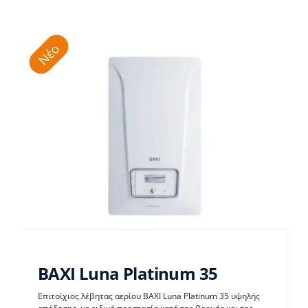
Νέο
BAXI Luna Platinum 35
Επιτοίχιος λέβητας αερίου BAXI Luna Platinum 35 υψηλής