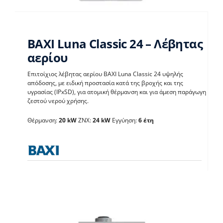
BAXI Luna Classic 24 – Λέβητας
αερίου
Επιτοίχιος λέβητας αερίου BAXI Luna Classic 24 υψηλής
BAXI Luna Classic 24 –
απόδοσης, με ειδική προστασία κατά της βροχής και της
υγρασίας (IPxSD), για ατομική θέρμανση και για άμεση παράγωγη
Λέβητας αερίου
ζεστού νερού χρήσης.
Λέβητες με άμεση παραγωγή ΖΝX
Θέρμανση:
20 kW
ΖΝΧ:
24 kW
Εγγύηση:
6 έτη