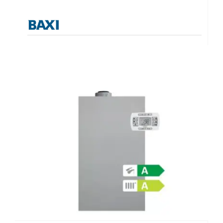
Λέβητες με άμεση παραγωγή ΖΝX