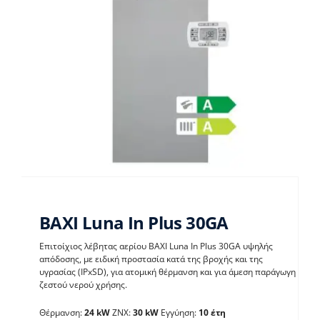
BAXI Luna In Plus 30GA
Επιτοίχιος λέβητας αερίου BAXI Luna In Plus 30GA υψηλής
απόδοσης, με ειδική προστασία κατά της βροχής και της
BAXI Luna In Plus
υγρασίας (IPxSD), για ατομική θέρμανση και για άμεση παράγωγη
ζεστού νερού χρήσης.
30GA
Θέρμανση:
24 kW
ΖΝΧ:
30 kW
Εγγύηση:
10 έτη