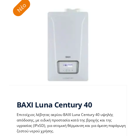
Νέο
BAXI Luna Century 40
Επιτοίχιος λέβητας αερίου BAXI Luna Century 40 υψηλής
απόδοσης, με ειδική προστασία κατά της βροχής και της
υγρασίας (IPxSD), για ατομική θέρμανση και για άμεση παράγωγη
BAXI Luna Century 40
ζεστού νερού χρήσης.