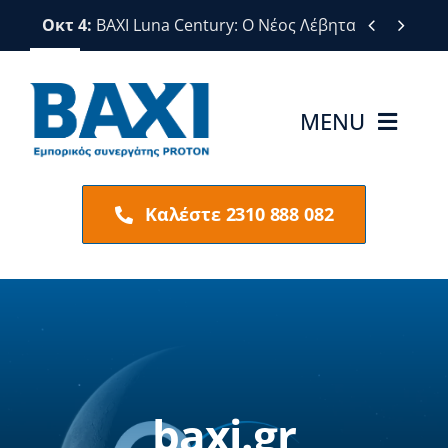
Μετάβαση
Οκτ 4:
BAXI Luna Century: Ο Νέος Λέβητας Αερίου μ


στο
περιεχόμενο
MENU
BAXI
Καλέστε 2310 888 082
Προϊόντα BΑΧΙ
Υπηρεσίες
Νέα
baxi.gr
Επικοινωνία