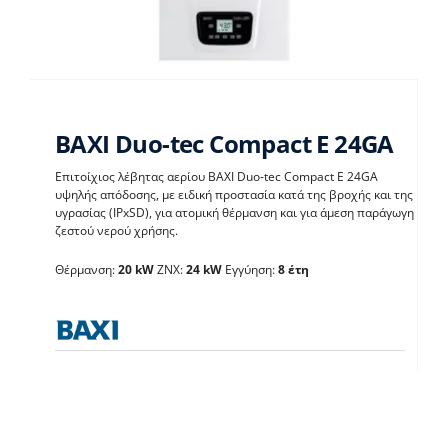
BAXI Duo-tec Compact E 24GA
Επιτοίχιος λέβητας αερίου BAXI Duo-tec Compact E 24GA
υψηλής απόδοσης, με ειδική προστασία κατά της βροχής και της
BAXI Duo-tec Compact
υγρασίας (IPxSD), για ατομική θέρμανση και για άμεση παράγωγη
ζεστού νερού χρήσης.
E 24GA
Θέρμανση:
20 kW
ΖΝΧ:
24 kW
Εγγύηση:
8 έτη
Λέβητες με άμεση παραγωγή ΖΝX