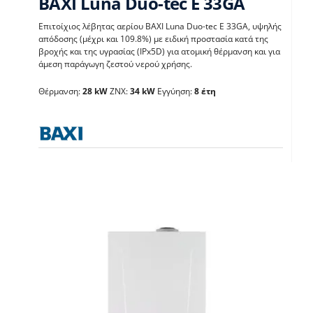
BAXI Luna Duo-tec E 33GA
Επιτοίχιος λέβητας αερίου BAXI Luna Duo-tec E 33GA, υψηλής
απόδοσης (μέχρι και 109.8%) με ειδική προστασία κατά της
BAXI Luna Duo-tec E
βροχής και της υγρασίας (IPx5D) για ατομική θέρμανση και για
άμεση παράγωγη ζεστού νερού χρήσης.
33GA
Θέρμανση:
28 kW
ΖΝΧ:
34 kW
Εγγύηση:
8 έτη
Λέβητες με άμεση παραγωγή ΖΝX