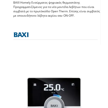
BAXI Homely Ενσύρματος ψηφιακός θερμοστάτης
BAXI Homely –
Προγραμματιζόμενος για τα νέα μοντέλα λεβήτων που είναι
συμβατά με το πρωτόκολλο Open Therm. Επίσης είναι συμβατός
θερμοστάτης χώρου
με οποιονδήποτε λέβητα αερίου σαν ΟΝ-OFF.
Θερμοστάτες