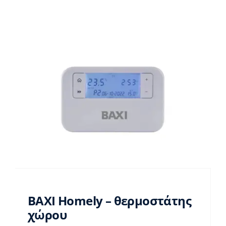
BAXI Homely – θερμοστάτης
χώρου