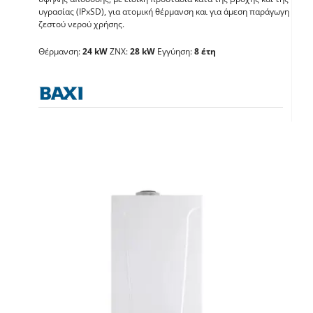
BAXI Duo-tec Compact
υγρασίας (IPxSD), για ατομική θέρμανση και για άμεση παράγωγη
ζεστού νερού χρήσης.
E 28GA
Θέρμανση:
24 kW
ΖΝΧ:
28 kW
Εγγύηση:
8 έτη
Λέβητες με άμεση παραγωγή ΖΝX