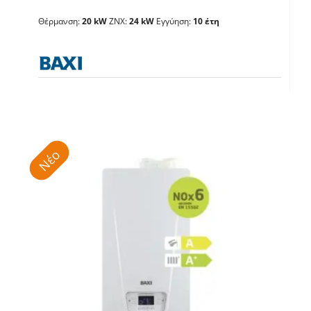
BAXI Luna Compact 24
Θέρμανση:
20 kW
ΖΝΧ:
24 kW
Εγγύηση:
10 έτη
Λέβητες με άμεση παραγωγή ΖΝX
Νέο