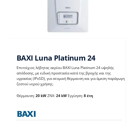
BAXI Luna Platinum 24
Επιτοίχιος λέβητας αερίου BAXI Luna Platinum 24 υψηλής
απόδοσης, με ειδική προστασία κατά της βροχής και της
υγρασίας (IPxSD), για ατομική θέρμανση και για άμεση παράγωγη
BAXI Luna Platinum 24
ζεστού νερού χρήσης.
Θέρμανση:
20 kW
ΖΝΧ:
24 kW
Εγγύηση:
8 έτη
Λέβητες με άμεση παραγωγή ΖΝX