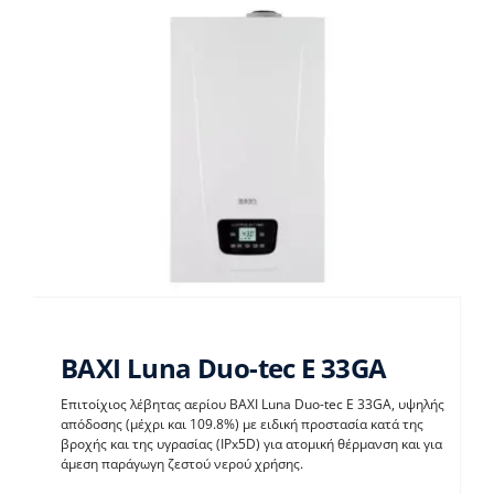
BAXI Luna Duo-tec E 33GA
Επιτοίχιος λέβητας αερίου BAXI Luna Duo-tec E 33GA, υψηλής
απόδοσης (μέχρι και 109.8%) με ειδική προστασία κατά της
BAXI Luna Duo-tec E
βροχής και της υγρασίας (IPx5D) για ατομική θέρμανση και για
άμεση παράγωγη ζεστού νερού χρήσης.