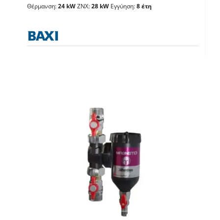
Θέρμανση:
24 kW
ΖΝΧ:
28 kW
Εγγύηση:
8 έτη
Λέβητες με άμεση παραγωγή ΖΝX