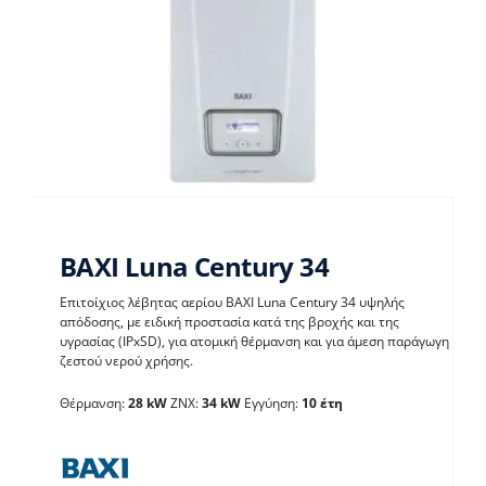
BAXI Luna Century 34
Επιτοίχιος λέβητας αερίου BAXI Luna Century 34 υψηλής
απόδοσης, με ειδική προστασία κατά της βροχής και της
υγρασίας (IPxSD), για ατομική θέρμανση και για άμεση παράγωγη
BAXI Luna Century 34
ζεστού νερού χρήσης.
Θέρμανση:
28 kW
ΖΝΧ:
34 kW
Εγγύηση:
10 έτη
Λέβητες με άμεση παραγωγή ΖΝX