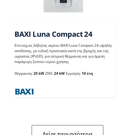
BAXI Luna Compact 24
Επιτοίχιος λέβητας αερίου BAXI Luna Compact 24 υψηλής
απόδοσης, με ειδική προστασία κατά της βροχής και της
υγρασίας (IPxSD), για ατομική θέρμανση και για άμεση
παράγωγη ζεστού νερού χρήσης.
BAXI Luna Compact 24
Θέρμανση:
20 kW
ΖΝΧ:
24 kW
Εγγύηση:
10 έτη
Λέβητες με άμεση παραγωγή ΖΝX
Δείτε περισσότερα