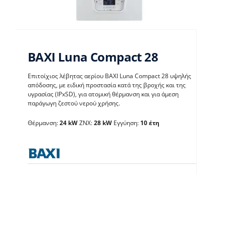
BAXI Luna Compact 28
Επιτοίχιος λέβητας αερίου BAXI Luna Compact 28 υψηλής
απόδοσης, με ειδική προστασία κατά της βροχής και της
υγρασίας (IPxSD), για ατομική θέρμανση και για άμεση
παράγωγη ζεστού νερού χρήσης.
BAXI Luna Compact 28
Θέρμανση:
24 kW
ΖΝΧ:
28 kW
Εγγύηση:
10 έτη
Λέβητες με άμεση παραγωγή ΖΝX