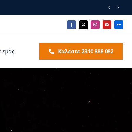


ε εμάς
Καλέστε 2310 888 082