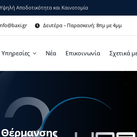
ε Υψηλή Αποδοτικότητα και Καινοτομία
info@baxi.gr
Δευτέρα – Παρασκευή: 8πμ με 4μμ
Υπηρεσίες
Νέα
Επικοινωνία
Σχετικά μ
 Θέρμανσης