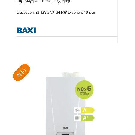
παράγωγη ζεστού νερού χρήσης.
BAXI Luna Century 34
Θέρμανση:
28 kW
ΖΝΧ:
34 kW
Εγγύηση:
10 έτη
Λέβητες με άμεση παραγωγή ΖΝX
Νέο