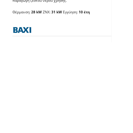
παράγωγη ζεστού νερού χρήσης.
BAXI Luna Compact 32
Θέρμανση:
28 kW
ΖΝΧ:
31 kW
Εγγύηση:
10 έτη
Λέβητες με άμεση παραγωγή ΖΝX