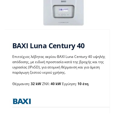
BAXI Luna Century 40
Επιτοίχιος λέβητας αερίου BAXI Luna Century 40 υψηλής
απόδοσης, με ειδική προστασία κατά της βροχής και της
υγρασίας (IPxSD), για ατομική θέρμανση και για άμεση
παράγωγη ζεστού νερού χρήσης.
BAXI Luna Century 40
Θέρμανση:
32 kW
ΖΝΧ:
40 kW
Εγγύηση:
10 έτη
Λέβητες με άμεση παραγωγή ΖΝX