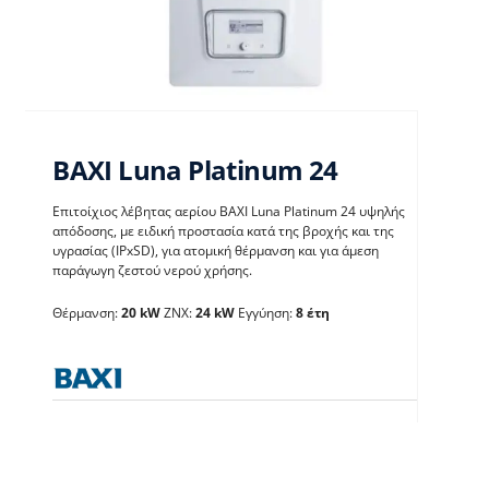
BAXI Luna Platinum 24
Επιτοίχιος λέβητας αερίου BAXI Luna Platinum 24 υψηλής
απόδοσης, με ειδική προστασία κατά της βροχής και της
υγρασίας (IPxSD), για ατομική θέρμανση και για άμεση
παράγωγη ζεστού νερού χρήσης.
BAXI Luna Platinum 24
Θέρμανση:
20 kW
ΖΝΧ:
24 kW
Εγγύηση:
8 έτη
Λέβητες με άμεση παραγωγή ΖΝX