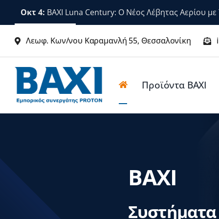
Μετάβαση
Οκτ 4:
BAXI Luna Century: Ο Νέος Λέβητας Αερίου μ
στο
περιεχόμενο
Λεωφ. Κων/νου Καραμανλή 55, Θεσσαλονίκη
Προϊόντα BΑΧΙ
BAXI
Συστήματα