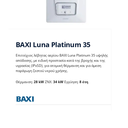
BAXI Luna Platinum 35
Επιτοίχιος λέβητας αερίου BAXI Luna Platinum 35 υψηλής
απόδοσης, με ειδική προστασία κατά της βροχής και της
υγρασίας (IPxSD), για ατομική θέρμανση και για άμεση
παράγωγη ζεστού νερού χρήσης.
BAXI Luna Platinum 35
Θέρμανση:
28 kW
ΖΝΧ:
34 kW
Εγγύηση:
8 έτη
Λέβητες με άμεση παραγωγή ΖΝX