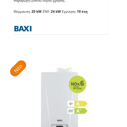
παράγωγη ζεστού νερού χρήσης.
BAXI Luna Century 24
Θέρμανση:
20 kW
ΖΝΧ:
24 kW
Εγγύηση:
10 έτη
Λέβητες με άμεση παραγωγή ΖΝX
Νέο