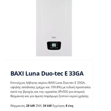
BAXI Luna Duo-tec E 33GA
Επιτοίχιος λέβητας αερίου BAXI Luna Duo-tec E 33GA,
υψηλής απόδοσης (μέχρι και 109.8%) με ειδική προστασία
κατά της βροχής και της υγρασίας (IPx5D) για ατομική
BAXI Luna Duo-tec E
θέρμανση και για άμεση παράγωγη ζεστού νερού χρήσης.
33GA
Θέρμανση:
28 kW
ΖΝΧ:
34 kW
Εγγύηση:
8 έτη