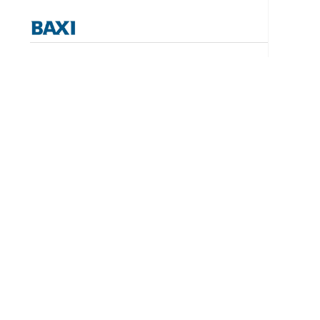
Λέβητες με άμεση παραγωγή ΖΝX