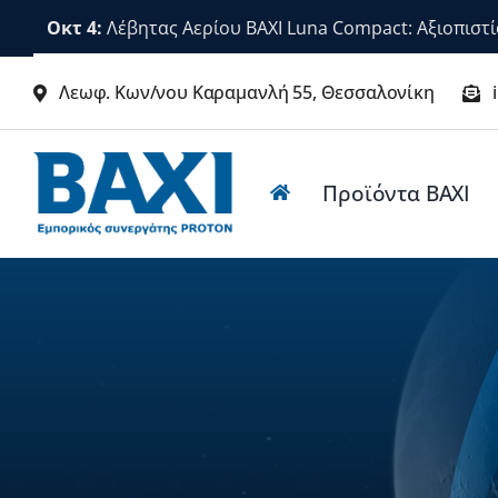
Μετάβαση
Οκτ 4:
Λέβητας Αερίου BAXI Luna Compact: Αξιοπιστί
στο
περιεχόμενο
Λεωφ. Κων/νου Καραμανλή 55, Θεσσαλονίκη
Προϊόντα BΑΧΙ