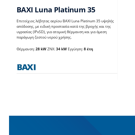
BAXI Luna Platinum 35
Επιτοίχιος λέβητας αερίου BAXI Luna Platinum 35 υψηλής
απόδοσης, με ειδική προστασία κατά της βροχής και της
υγρασίας (IPxSD), για ατομική θέρμανση και για άμεση
παράγωγη ζεστού νερού χρήσης.
BAXI Luna Platinum 35
Θέρμανση:
28 kW
ΖΝΧ:
34 kW
Εγγύηση:
8 έτη
Λέβητες με άμεση παραγωγή ΖΝX