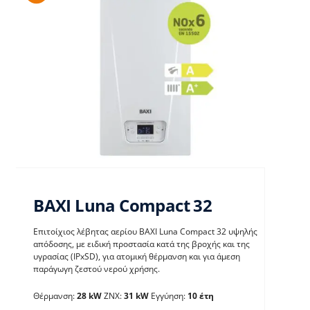
BAXI Luna Compact 32
Επιτοίχιος λέβητας αερίου BAXI Luna Compact 32 υψηλής
απόδοσης, με ειδική προστασία κατά της βροχής και της
υγρασίας (IPxSD), για ατομική θέρμανση και για άμεση
παράγωγη ζεστού νερού χρήσης.
BAXI Luna Compact 32
Θέρμανση:
28 kW
ΖΝΧ:
31 kW
Εγγύηση:
10 έτη
Λέβητες με άμεση παραγωγή ΖΝX