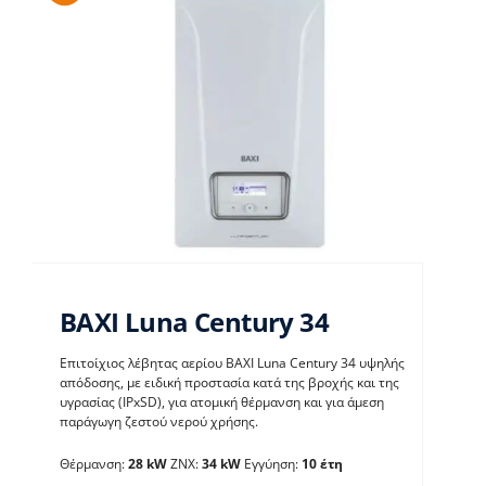
BAXI Luna Century 34
Επιτοίχιος λέβητας αερίου BAXI Luna Century 34 υψηλής
απόδοσης, με ειδική προστασία κατά της βροχής και της
υγρασίας (IPxSD), για ατομική θέρμανση και για άμεση
παράγωγη ζεστού νερού χρήσης.
BAXI Luna Century 34
Θέρμανση:
28 kW
ΖΝΧ:
34 kW
Εγγύηση:
10 έτη
Λέβητες με άμεση παραγωγή ΖΝX