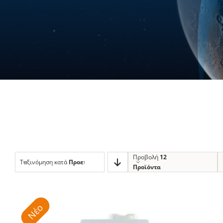
Προβολή
12
Ταξινόμηση κατά
Προεπιλεγμένη Ταξινόμηση
Προϊόντα
Νέο