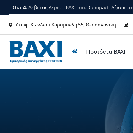
Μετάβαση
Οκτ 4:
Λέβητας Αερίου BAXI Luna Compact: Αξιοπιστί
στο
περιεχόμενο
Λεωφ. Κων/νου Καραμανλή 55, Θεσσαλονίκη
Προϊόντα BΑΧΙ