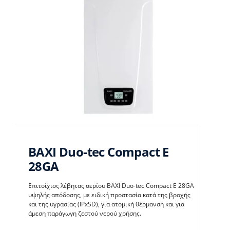
BAXI Duo-tec Compact E
28GA
Επιτοίχιος λέβητας αερίου BAXI Duo-tec Compact E 28GA
BAXI Duo-tec Compact
υψηλής απόδοσης, με ειδική προστασία κατά της βροχής
και της υγρασίας (IPxSD), για ατομική θέρμανση και για
E 28GA
άμεση παράγωγη ζεστού νερού χρήσης.