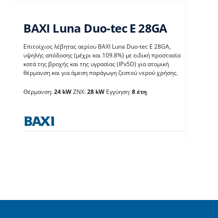
BAXI Luna Duo-tec E 28GA
Επιτοίχιος λέβητας αερίου BAXI Luna Duo-tec E 28GA,
υψηλής απόδοσης (μέχρι και 109.8%) με ειδική προστασία
κατά της βροχής και της υγρασίας (IPx5D) για ατομική
BAXI Luna Duo-tec E
θέρμανση και για άμεση παράγωγη ζεστού νερού χρήσης.
28GA
Θέρμανση:
24 kW
ΖΝΧ:
28 kW
Εγγύηση:
8 έτη
Λέβητες με άμεση παραγωγή ΖΝX