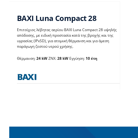
BAXI Luna Compact 28
Επιτοίχιος λέβητας αερίου BAXI Luna Compact 28 υψηλής
απόδοσης, με ειδική προστασία κατά της βροχής και της
υγρασίας (IPxSD), για ατομική θέρμανση και για άμεση
παράγωγη ζεστού νερού χρήσης.
BAXI Luna Compact 28
Θέρμανση:
24 kW
ΖΝΧ:
28 kW
Εγγύηση:
10 έτη
Λέβητες με άμεση παραγωγή ΖΝX