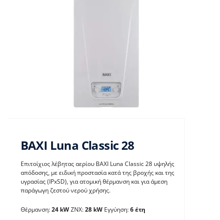
BAXI Luna Classic 28
Επιτοίχιος λέβητας αερίου BAXI Luna Classic 28 υψηλής
απόδοσης, με ειδική προστασία κατά της βροχής και της
υγρασίας (IPxSD), για ατομική θέρμανση και για άμεση
παράγωγη ζεστού νερού χρήσης.
BAXI Luna Classic 28
Θέρμανση:
24 kW
ΖΝΧ:
28 kW
Εγγύηση:
6 έτη
Λέβητες με άμεση παραγωγή ΖΝX