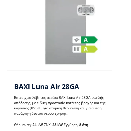
BAXI Luna Air 28GA
Επιτοίχιος λέβητας αερίου BAXI Luna Air 28GA υψηλής
απόδοσης, με ειδική προστασία κατά της βροχής και της
υγρασίας (IPxSD), για ατομική θέρμανση και για άμεση
παράγωγη ζεστού νερού χρήσης.
BAXI Luna Air 28GA
Θέρμανση:
24 kW
ΖΝΧ:
28 kW
Εγγύηση:
8 έτη
Λέβητες με άμεση παραγωγή ΖΝX