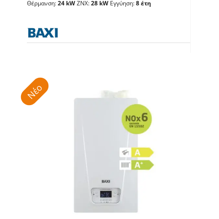
Θέρμανση:
24 kW
ΖΝΧ:
28 kW
Εγγύηση:
8 έτη
Λέβητες με άμεση παραγωγή ΖΝX
Νέο