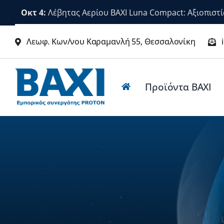
Μετάβαση
Οκτ 4:
Λέβητας Αερίου BAXI Luna Compact: Αξιοπιστί
στο
περιεχόμενο
Λεωφ. Κων/νου Καραμανλή 55, Θεσσαλονίκη
Προϊόντα BΑΧΙ