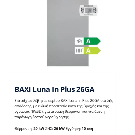
BAXI Luna In Plus 26GA
Επιτοίχιος λέβητας αερίου BAXI Luna In Plus 26GA υψηλής
απόδοσης, με ειδική προστασία κατά της βροχής και της
υγρασίας (IPxSD), για ατομική θέρμανση και για άμεση
παράγωγη ζεστού νερού χρήσης.
BAXI Luna In Plus 26GA
Θέρμανση:
20 kW
ΖΝΧ:
26 kW
Εγγύηση:
10 έτη
Λέβητες με άμεση παραγωγή ΖΝX