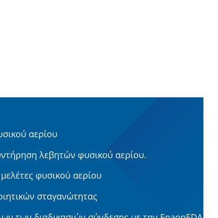
υσικού αερίου
υντήρηση λεβητών φυσικού αερίου.
μελέτες φυσικού αερίου
οιητικών σταγανώτητας
ων των διαδικασιών σύνδεσης με την EnaonEDA