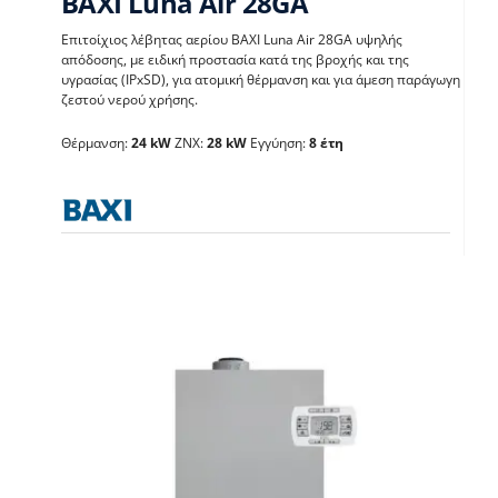
BAXI Luna Air 28GA
Επιτοίχιος λέβητας αερίου BAXI Luna Air 28GA υψηλής
απόδοσης, με ειδική προστασία κατά της βροχής και της
υγρασίας (IPxSD), για ατομική θέρμανση και για άμεση παράγωγη
BAXI Luna Air 28GA
ζεστού νερού χρήσης.
Θέρμανση:
24 kW
ΖΝΧ:
28 kW
Εγγύηση:
8 έτη
Λέβητες με άμεση παραγωγή ΖΝX