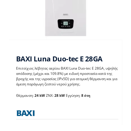
BAXI Luna Duo-tec E 28GA
Επιτοίχιος λέβητας αερίου BAXI Luna Duo-tec E 28GA, υψηλής
απόδοσης (μέχρι και 109.8%) με ειδική προστασία κατά της
BAXI Luna Duo-tec E
βροχής και της υγρασίας (IPx5D) για ατομική θέρμανση και για
άμεση παράγωγη ζεστού νερού χρήσης.
28GA
Θέρμανση:
24 kW
ΖΝΧ:
28 kW
Εγγύηση:
8 έτη
Λέβητες με άμεση παραγωγή ΖΝX