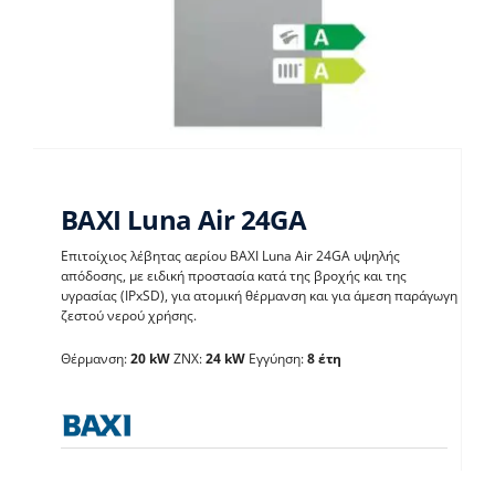
BAXI Luna Air 24GA
Επιτοίχιος λέβητας αερίου BAXI Luna Air 24GA υψηλής
απόδοσης, με ειδική προστασία κατά της βροχής και της
υγρασίας (IPxSD), για ατομική θέρμανση και για άμεση παράγωγη
BAXI Luna Air 24GA
ζεστού νερού χρήσης.
Θέρμανση:
20 kW
ΖΝΧ:
24 kW
Εγγύηση:
8 έτη
Λέβητες με άμεση παραγωγή ΖΝX