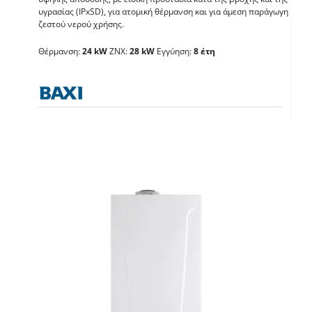
BAXI Duo-tec Compact
υγρασίας (IPxSD), για ατομική θέρμανση και για άμεση παράγωγη
ζεστού νερού χρήσης.
E 28GA
Θέρμανση:
24 kW
ΖΝΧ:
28 kW
Εγγύηση:
8 έτη
Λέβητες με άμεση παραγωγή ΖΝX