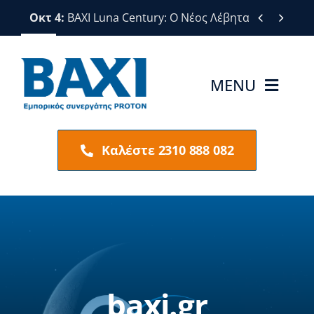
Μετάβαση
Οκτ 4:
BAXI Luna Century: Ο Νέος Λέβητας Αερίου μ


στο
περιεχόμενο
MENU
BAXI
Καλέστε 2310 888 082
Προϊόντα BΑΧΙ
Υπηρεσίες
Νέα
baxi.gr
Επικοινωνία