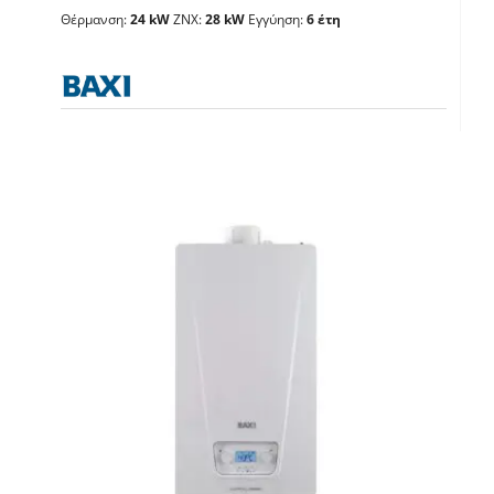
Θέρμανση:
24 kW
ΖΝΧ:
28 kW
Εγγύηση:
6 έτη
Λέβητες με άμεση παραγωγή ΖΝX