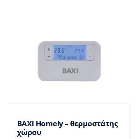
BAXI Homely – θερμοστάτης
χώρου