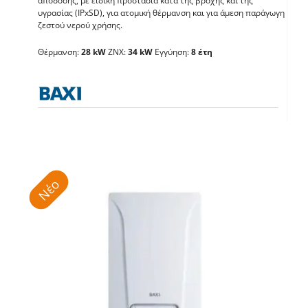
απόδοσης, με ειδική προστασία κατά της βροχής και της
υγρασίας (IPxSD), για ατομική θέρμανση και για άμεση παράγωγη
BAXI Luna Platinum 35
ζεστού νερού χρήσης.
Θέρμανση:
28 kW
ΖΝΧ:
34 kW
Εγγύηση:
8 έτη
Λέβητες με άμεση παραγωγή ΖΝX
Νέο