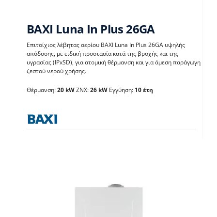
BAXI Luna In Plus 26GA
Επιτοίχιος λέβητας αερίου BAXI Luna In Plus 26GA υψηλής
απόδοσης, με ειδική προστασία κατά της βροχής και της
BAXI Luna In Plus
υγρασίας (IPxSD), για ατομική θέρμανση και για άμεση παράγωγη
ζεστού νερού χρήσης.
26GA
Θέρμανση:
20 kW
ΖΝΧ:
26 kW
Εγγύηση:
10 έτη
Λέβητες με άμεση παραγωγή ΖΝX