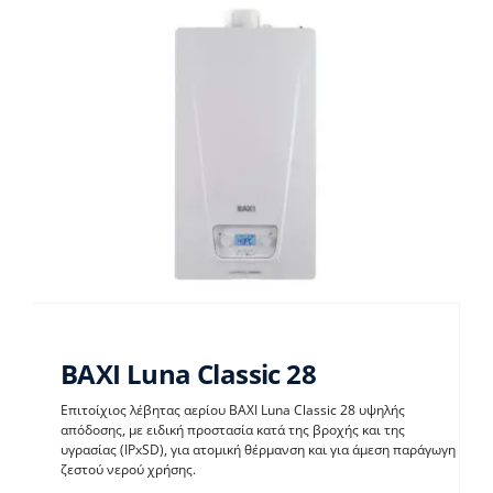
BAXI Luna Classic 28
Επιτοίχιος λέβητας αερίου BAXI Luna Classic 28 υψηλής
απόδοσης, με ειδική προστασία κατά της βροχής και της
υγρασίας (IPxSD), για ατομική θέρμανση και για άμεση παράγωγη
BAXI Luna Classic 28
ζεστού νερού χρήσης.