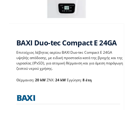
BAXI Duo-tec Compact E 24GA
Επιτοίχιος λέβητας αερίου BAXI Duo-tec Compact E 24GA
υψηλής απόδοσης, με ειδική προστασία κατά της βροχής και της
BAXI Duo-tec Compact
υγρασίας (IPxSD), για ατομική θέρμανση και για άμεση παράγωγη
ζεστού νερού χρήσης.
E 24GA
Θέρμανση:
20 kW
ΖΝΧ:
24 kW
Εγγύηση:
8 έτη
Λέβητες με άμεση παραγωγή ΖΝX