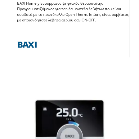
BAXI Homely Ενσύρματος ψηφιακός θερμοστάτης
BAXI Homely –
Προγραμματιζόμενος για τα νέα μοντέλα λεβήτων που είναι
συμβατά με το πρωτόκολλο Open Therm. Επίσης είναι συμβατός
θερμοστάτης χώρου
με οποιονδήποτε λέβητα αερίου σαν ΟΝ-OFF.
Θερμοστάτες