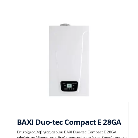
BAXI Duo-tec Compact E 28GA
Επιτοίχιος λέβητας αερίου BAXI Duo-tec Compact E 28GA
υψηλής απόδοσης, με ειδική προστασία κατά της βροχής και της