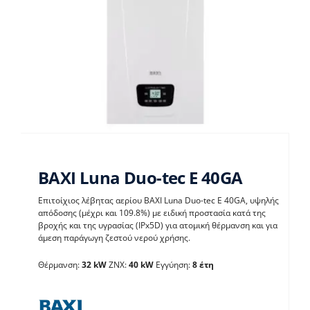
BAXI Luna Duo-tec E 40GA
Επιτοίχιος λέβητας αερίου BAXI Luna Duo-tec E 40GA, υψηλής
απόδοσης (μέχρι και 109.8%) με ειδική προστασία κατά της
BAXI Luna Duo-tec E
βροχής και της υγρασίας (IPx5D) για ατομική θέρμανση και για
άμεση παράγωγη ζεστού νερού χρήσης.
40GA
Θέρμανση:
32 kW
ΖΝΧ:
40 kW
Εγγύηση:
8 έτη
Λέβητες με άμεση παραγωγή ΖΝX