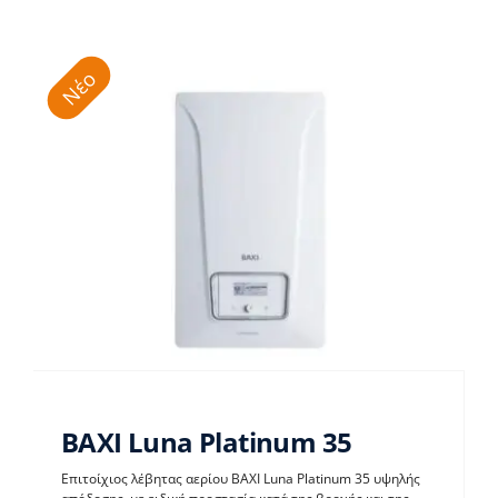
Νέο
BAXI Luna Platinum 35
Επιτοίχιος λέβητας αερίου BAXI Luna Platinum 35 υψηλής