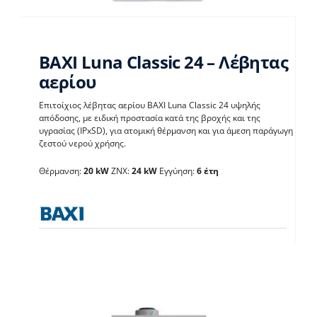
BAXI Luna Classic 24 – Λέβητας
αερίου
Επιτοίχιος λέβητας αερίου BAXI Luna Classic 24 υψηλής
BAXI Luna Classic 24 –
απόδοσης, με ειδική προστασία κατά της βροχής και της
υγρασίας (IPxSD), για ατομική θέρμανση και για άμεση παράγωγη
Λέβητας αερίου
ζεστού νερού χρήσης.
Λέβητες με άμεση παραγωγή ΖΝX
Θέρμανση:
20 kW
ΖΝΧ:
24 kW
Εγγύηση:
6 έτη