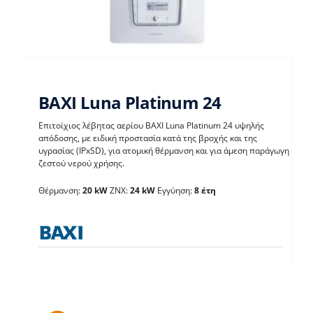
BAXI Luna Platinum 24
Επιτοίχιος λέβητας αερίου BAXI Luna Platinum 24 υψηλής
απόδοσης, με ειδική προστασία κατά της βροχής και της
υγρασίας (IPxSD), για ατομική θέρμανση και για άμεση παράγωγη
BAXI Luna Platinum 24
ζεστού νερού χρήσης.
Θέρμανση:
20 kW
ΖΝΧ:
24 kW
Εγγύηση:
8 έτη
Λέβητες με άμεση παραγωγή ΖΝX