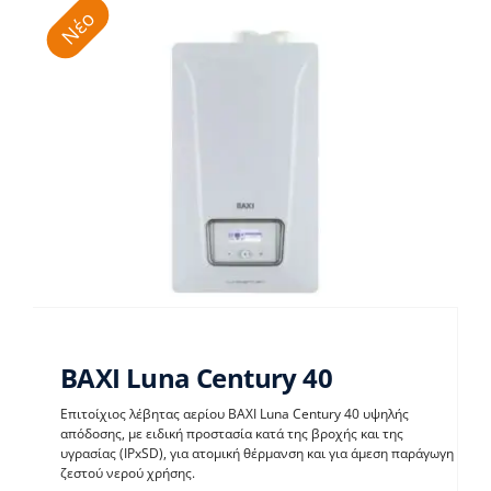
Νέο
BAXI Luna Century 40
Επιτοίχιος λέβητας αερίου BAXI Luna Century 40 υψηλής
απόδοσης, με ειδική προστασία κατά της βροχής και της
υγρασίας (IPxSD), για ατομική θέρμανση και για άμεση παράγωγη
BAXI Luna Century 40
ζεστού νερού χρήσης.