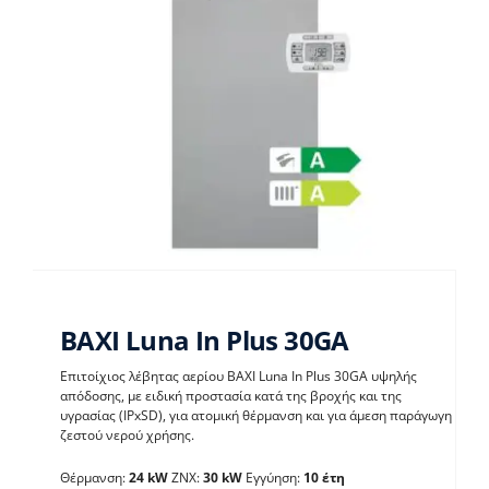
BAXI Luna In Plus 30GA
Επιτοίχιος λέβητας αερίου BAXI Luna In Plus 30GA υψηλής
απόδοσης, με ειδική προστασία κατά της βροχής και της
BAXI Luna In Plus
υγρασίας (IPxSD), για ατομική θέρμανση και για άμεση παράγωγη
ζεστού νερού χρήσης.
30GA
Θέρμανση:
24 kW
ΖΝΧ:
30 kW
Εγγύηση:
10 έτη