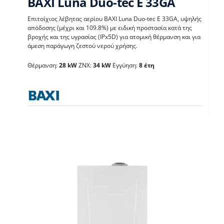
BAXI Luna Duo-tec E 33GA
Επιτοίχιος λέβητας αερίου BAXI Luna Duo-tec E 33GA, υψηλής
απόδοσης (μέχρι και 109.8%) με ειδική προστασία κατά της
BAXI Luna Duo-tec E
βροχής και της υγρασίας (IPx5D) για ατομική θέρμανση και για
άμεση παράγωγη ζεστού νερού χρήσης.
33GA
Θέρμανση:
28 kW
ΖΝΧ:
34 kW
Εγγύηση:
8 έτη
Λέβητες με άμεση παραγωγή ΖΝX