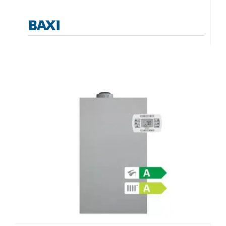
Λέβητες με άμεση παραγωγή ΖΝX