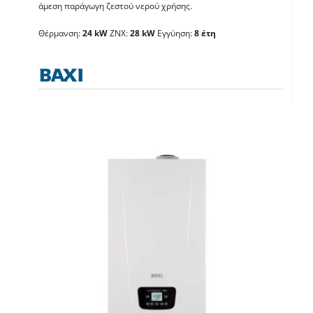
BAXI Luna Duo-tec E
άμεση παράγωγη ζεστού νερού χρήσης.
28GA
Θέρμανση:
24 kW
ΖΝΧ:
28 kW
Εγγύηση:
8 έτη
Λέβητες με άμεση παραγωγή ΖΝX