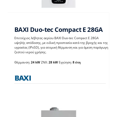
BAXI Duo-tec Compact E 28GA
Επιτοίχιος λέβητας αερίου BAXI Duo-tec Compact E 28GA
υψηλής απόδοσης, με ειδική προστασία κατά της βροχής και της
BAXI Duo-tec Compact
υγρασίας (IPxSD), για ατομική θέρμανση και για άμεση παράγωγη
ζεστού νερού χρήσης.
E 28GA
Θέρμανση:
24 kW
ΖΝΧ:
28 kW
Εγγύηση:
8 έτη
Λέβητες με άμεση παραγωγή ΖΝX