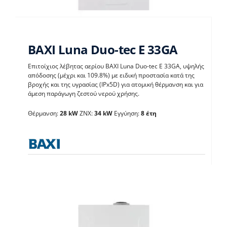
BAXI Luna Duo-tec E 33GA
Επιτοίχιος λέβητας αερίου BAXI Luna Duo-tec E 33GA, υψηλής
απόδοσης (μέχρι και 109.8%) με ειδική προστασία κατά της
BAXI Luna Duo-tec E
βροχής και της υγρασίας (IPx5D) για ατομική θέρμανση και για
άμεση παράγωγη ζεστού νερού χρήσης.
33GA
Θέρμανση:
28 kW
ΖΝΧ:
34 kW
Εγγύηση:
8 έτη
Λέβητες με άμεση παραγωγή ΖΝX