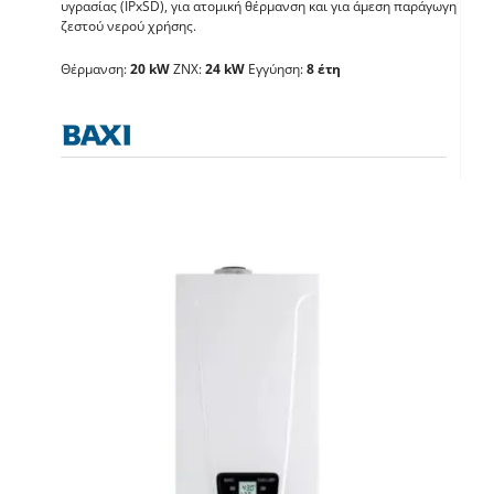
BAXI Duo-tec Compact
υγρασίας (IPxSD), για ατομική θέρμανση και για άμεση παράγωγη
ζεστού νερού χρήσης.
E 24GA
Θέρμανση:
20 kW
ΖΝΧ:
24 kW
Εγγύηση:
8 έτη
Λέβητες με άμεση παραγωγή ΖΝX