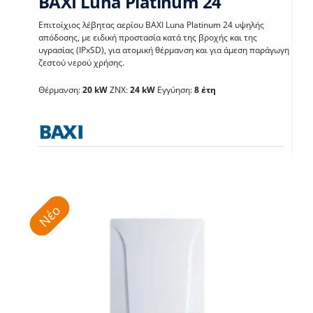
BAXI Luna Platinum 24
Επιτοίχιος λέβητας αερίου BAXI Luna Platinum 24 υψηλής
απόδοσης, με ειδική προστασία κατά της βροχής και της
υγρασίας (IPxSD), για ατομική θέρμανση και για άμεση παράγωγη
BAXI Luna Platinum 24
ζεστού νερού χρήσης.
Θέρμανση:
20 kW
ΖΝΧ:
24 kW
Εγγύηση:
8 έτη
Λέβητες με άμεση παραγωγή ΖΝX
Νέο