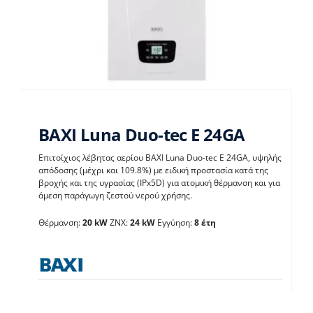
BAXI Luna Duo-tec E 24GA
Επιτοίχιος λέβητας αερίου BAXI Luna Duo-tec E 24GA, υψηλής
απόδοσης (μέχρι και 109.8%) με ειδική προστασία κατά της
BAXI Luna Duo-tec E
βροχής και της υγρασίας (IPx5D) για ατομική θέρμανση και για
άμεση παράγωγη ζεστού νερού χρήσης.
24GA
Θέρμανση:
20 kW
ΖΝΧ:
24 kW
Εγγύηση:
8 έτη
Λέβητες με άμεση παραγωγή ΖΝX