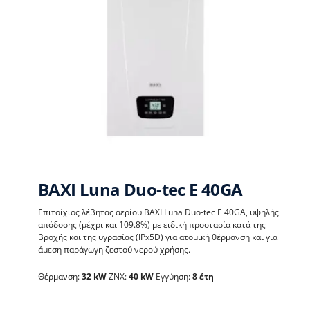
BAXI Luna Duo-tec E 40GA
Επιτοίχιος λέβητας αερίου BAXI Luna Duo-tec E 40GA, υψηλής
απόδοσης (μέχρι και 109.8%) με ειδική προστασία κατά της
BAXI Luna Duo-tec E
βροχής και της υγρασίας (IPx5D) για ατομική θέρμανση και για
άμεση παράγωγη ζεστού νερού χρήσης.
40GA
Θέρμανση:
32 kW
ΖΝΧ:
40 kW
Εγγύηση:
8 έτη
Λέβητες με άμεση παραγωγή ΖΝX