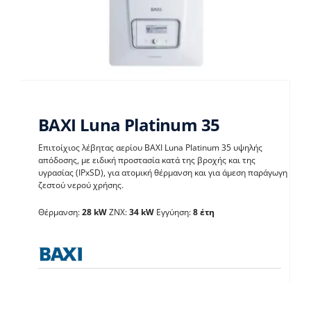
BAXI Luna Platinum 35
Επιτοίχιος λέβητας αερίου BAXI Luna Platinum 35 υψηλής
απόδοσης, με ειδική προστασία κατά της βροχής και της
υγρασίας (IPxSD), για ατομική θέρμανση και για άμεση παράγωγη
BAXI Luna Platinum 35
ζεστού νερού χρήσης.
Θέρμανση:
28 kW
ΖΝΧ:
34 kW
Εγγύηση:
8 έτη
Λέβητες με άμεση παραγωγή ΖΝX