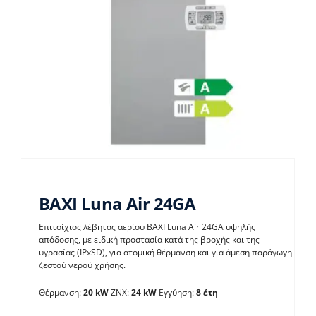
BAXI Luna Air 24GA
Επιτοίχιος λέβητας αερίου BAXI Luna Air 24GA υψηλής
απόδοσης, με ειδική προστασία κατά της βροχής και της
υγρασίας (IPxSD), για ατομική θέρμανση και για άμεση παράγωγη
BAXI Luna Air 24GA
ζεστού νερού χρήσης.
Θέρμανση:
20 kW
ΖΝΧ:
24 kW
Εγγύηση:
8 έτη
Λέβητες με άμεση παραγωγή ΖΝX