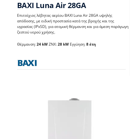
BAXI Luna Air 28GA
Επιτοίχιος λέβητας αερίου BAXI Luna Air 28GA υψηλής
απόδοσης, με ειδική προστασία κατά της βροχής και της
υγρασίας (IPxSD), για ατομική θέρμανση και για άμεση παράγωγη
BAXI Luna Air 28GA
ζεστού νερού χρήσης.
Θέρμανση:
24 kW
ΖΝΧ:
28 kW
Εγγύηση:
8 έτη
Λέβητες με άμεση παραγωγή ΖΝX