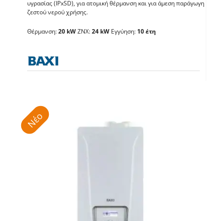
υγρασίας (IPxSD), για ατομική θέρμανση και για άμεση παράγωγη
BAXI Luna Century 24
ζεστού νερού χρήσης.
Θέρμανση:
20 kW
ΖΝΧ:
24 kW
Εγγύηση:
10 έτη
Λέβητες με άμεση παραγωγή ΖΝX
Νέο