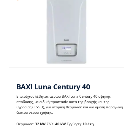
BAXI Luna Century 40
Επιτοίχιος λέβητας αερίου BAXI Luna Century 40 υψηλής
απόδοσης, με ειδική προστασία κατά της βροχής και της
υγρασίας (IPxSD), για ατομική θέρμανση και για άμεση παράγωγη
BAXI Luna Century 40
ζεστού νερού χρήσης.
Θέρμανση:
32 kW
ΖΝΧ:
40 kW
Εγγύηση:
10 έτη
Λέβητες με άμεση παραγωγή ΖΝX