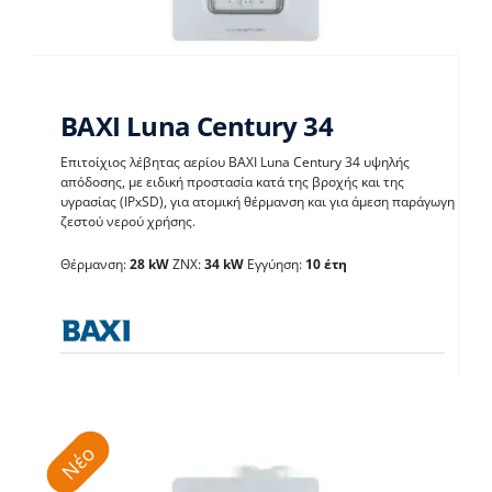
BAXI Luna Century 34
Επιτοίχιος λέβητας αερίου BAXI Luna Century 34 υψηλής
απόδοσης, με ειδική προστασία κατά της βροχής και της
υγρασίας (IPxSD), για ατομική θέρμανση και για άμεση παράγωγη
BAXI Luna Century 34
ζεστού νερού χρήσης.
Θέρμανση:
28 kW
ΖΝΧ:
34 kW
Εγγύηση:
10 έτη
Λέβητες με άμεση παραγωγή ΖΝX
Νέο